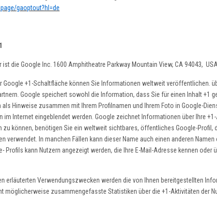
dlpage/gaoptout?hl=de
1
r ist die Google Inc. 1600 Amphitheatre Parkway Mountain View, CA 94043, USA
r Google +1-Schaltfläche können Sie Informationen weltweit veröffentlichen. üb
rtnern. Google speichert sowohl die Information, dass Sie für einen Inhalt +1 g
n als Hinweise zusammen mit Ihrem Profilnamen und Ihrem Foto in Google-Diens
n im Internet eingeblendet werden. Google zeichnet Informationen über Ihre +1-
zu können, benötigen Sie ein weltweit sichtbares, öffentliches Google-Profil,
en verwendet. In manchen Fällen kann dieser Name auch einen anderen Namen ers
- Profils kann Nutzern angezeigt werden, die Ihre E-Mail-Adresse kennen oder ü
n erläuterten Verwendungszwecken werden die von Ihnen bereitgestellten Inf
möglicherweise zusammengefasste Statistiken über die +1-Aktivitäten der Nutz