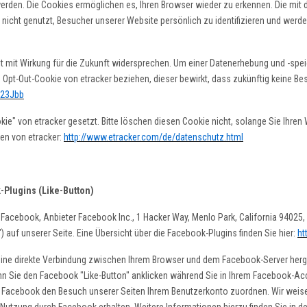
erden. Die Cookies ermöglichen es, Ihren Browser wieder zu erkennen. Die mi
nicht genutzt, Besucher unserer Website persönlich zu identifizieren und wer
 mit Wirkung für die Zukunft widersprechen. Um einer Datenerhebung und -spei
Opt-Out-Cookie von etracker beziehen, dieser bewirkt, dass zukünftig keine Be
V23Jbb
e" von etracker gesetzt. Bitte löschen diesen Cookie nicht, solange Sie Ihren
en von etracker:
http://www.etracker.com/de/datenschutz.html
-Plugins (Like-Button)
Facebook, Anbieter Facebook Inc., 1 Hacker Way, Menlo Park, California 94025, 
 auf unserer Seite. Eine Übersicht über die Facebook-Plugins finden Sie hier:
ht
eine direkte Verbindung zwischen Ihrem Browser und dem Facebook-Server herges
nn Sie den Facebook "Like-Button" anklicken während Sie in Ihrem Facebook-Acc
n Facebook den Besuch unserer Seiten Ihrem Benutzerkonto zuordnen. Wir weisen 