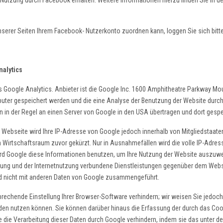
 Nutzung durch Facebook erhalten. Weitere Informationen hierzu finden Sie in 
erer Seiten Ihrem Facebook- Nutzerkonto zuordnen kann, loggen Sie sich bitt
alytics
Google Analytics. Anbieter ist die Google Inc. 1600 Amphitheatre Parkway Mo
puter gespeichert werden und die eine Analyse der Benutzung der Website durc
 in der Regel an einen Server von Google in den USA übertragen und dort gespe
er Webseite wird Ihre IP-Adresse von Google jedoch innerhalb von Mitgliedstaat
rtschaftsraum zuvor gekürzt. Nur in Ausnahmefällen wird die volle IP-Adress
wird Google diese Informationen benutzen, um Ihre Nutzung der Website auszuwe
ng und der Internetnutzung verbundene Dienstleistungen gegenüber dem Websi
rd nicht mit anderen Daten von Google zusammengeführt.
rechende Einstellung Ihrer Browser-Software verhindern; wir weisen Sie jedoch 
den nutzen können. Sie können darüber hinaus die Erfassung der durch das Coo
e die Verarbeitung dieser Daten durch Google verhindern, indem sie das unter 